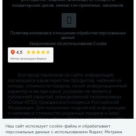
кондитерских цехов, химчисток-прачечных, магазинов.
Политика компании в отношении обработки персональных
данных
Уведомление об использовании Cookie
	Вся представленная на сайте информация, 
касающаяся характеристик продуктов, наличия на 
складе, стоимости товаров, носит информационный 
характер и ни при каких условиях не является 
публичной офертой, определяемой положениями 
Статьи 437(2) Гражданского кодекса Российской 
Федерации. Для получения подробной информации 
о наличии и стоимости указанных товаров и (или) 
услуг, пожалуйста, обращайтесь к менеджеру сайта 
по телефону 
Наш сайт использует cookie-файлы и обрабатывает
8-800-550-4-660
персональные данные с использованием Яндекс Метрики.