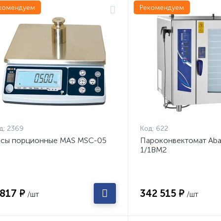
комендуем
Рекомендуем
д:
2369
Код:
622
сы порционные MAS MSC-05
Пароконвектомат Aba
1/1ВМ2
 817 ₽
342 515 ₽
/шт
/шт