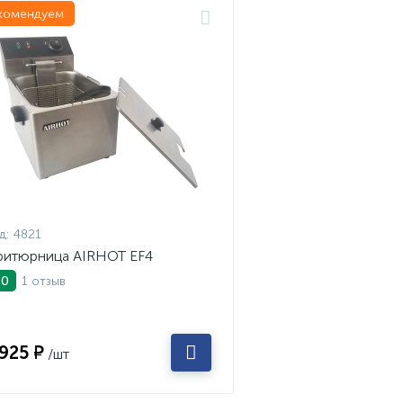
комендуем
д:
4821
итюрница AIRHOT EF4
1 отзыв
.0
 925 ₽
/шт