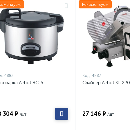
комендуем
Рекомендуем
д:
4883
Код:
4887
соварка Airhot RC-5
Слайсер Airhot SL 220
0 304 ₽
27 146 ₽
/шт
/шт