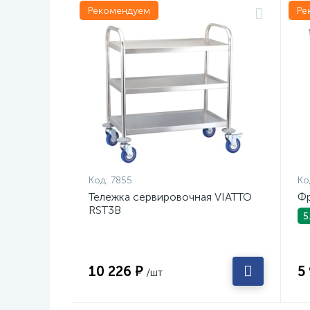
Рекомендуем
Ре
Код:
7855
Ко
Тележка сервировочная VIATTO
Фр
RST3B
5
10 226 ₽
5
/шт