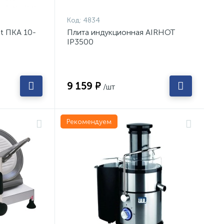
Код:
4834
t ПКА 10-
Плита индукционная AIRHOT
IP3500
9 159 ₽
/шт
Рекомендуем