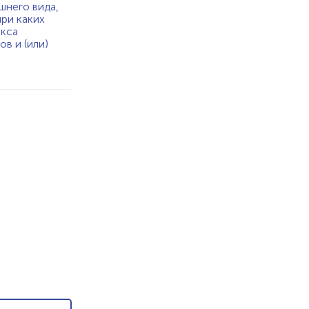
шнего вида,
при каких
екса
в и (или)