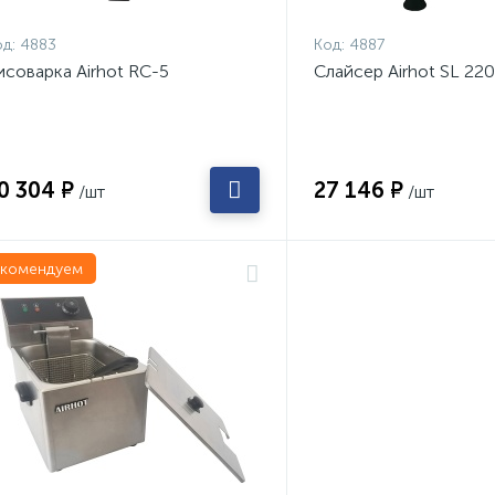
д:
4883
Код:
4887
исоварка Airhot RC-5
Слайсер Airhot SL 220
0 304 ₽
27 146 ₽
/шт
/шт
екомендуем