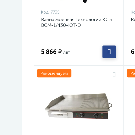
Код:
7735
Ко
Ванна моечная Технологии Юга
В
ВСМ-1/430-ЮТ-Э
5 866 ₽
6
/шт
Рекомендуем
Р