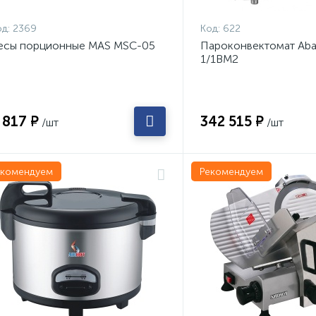
д:
2369
Код:
622
есы порционные MAS MSC-05
Пароконвектомат Aba
1/1ВМ2
 817 ₽
342 515 ₽
/шт
/шт
екомендуем
Рекомендуем