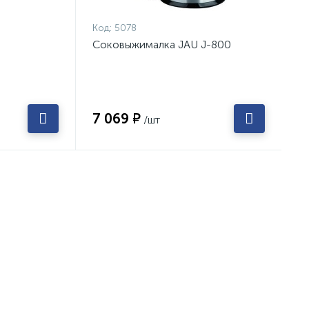
Код:
5078
Соковыжималка JAU J-800
7 069 ₽
/шт