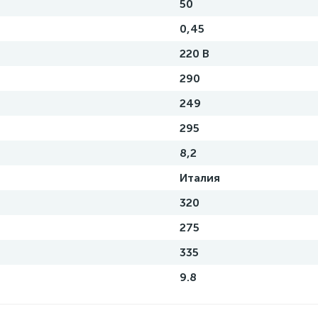
50
0,45
220 В
290
249
295
8,2
Италия
320
275
335
9.8