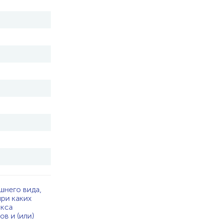
шнего вида,
при каких
екса
в и (или)