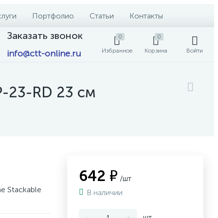
слуги
Портфолио
Статьи
Контакты
Заказать звонок
0
0
Избранное
Корзина
Войти
info@ctt-online.ru
P-23-RD 23 см
642 ₽
/шт
e Stackable
В наличии
-
+
шт