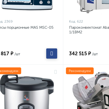
д:
2369
Код:
622
есы порционные MAS MSC-05
Пароконвектомат Aba
1/1ВМ2
 817 ₽
342 515 ₽
/шт
/шт
екомендуем
Рекомендуем