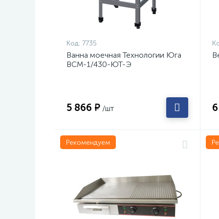
Код:
7735
Ко
Ванна моечная Технологии Юга
В
ВСМ-1/430-ЮТ-Э
5 866 ₽
6
/шт
Рекомендуем
Р