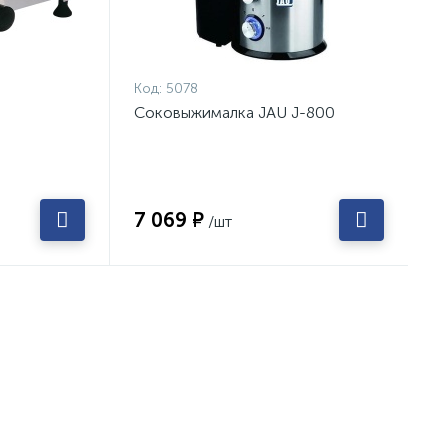
Код:
5078
Соковыжималка JAU J-800
7 069 ₽
/шт