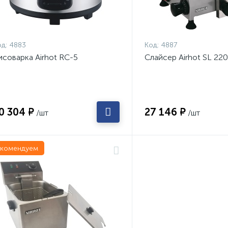
д:
4883
Код:
4887
исоварка Airhot RC-5
Слайсер Airhot SL 220
0 304 ₽
27 146 ₽
/шт
/шт
екомендуем