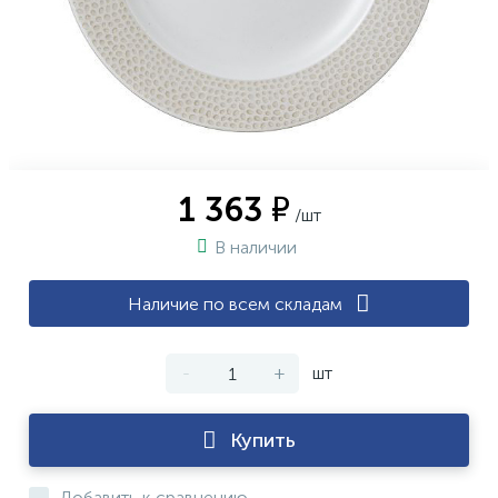
1 363 ₽
/шт
В наличии
Наличие по всем складам
-
+
шт
Купить
Добавить к сравнению