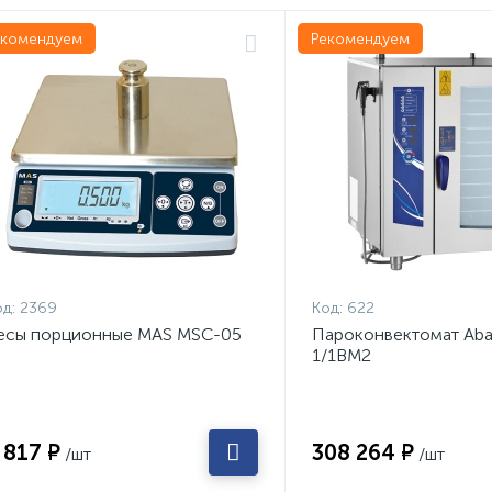
екомендуем
Рекомендуем
д:
2369
Код:
622
есы порционные MAS MSC-05
Пароконвектомат Aba
1/1ВМ2
 817 ₽
308 264 ₽
/шт
/шт