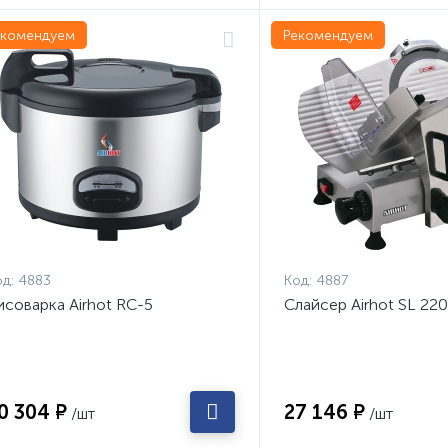
екомендуем
Рекомендуем
д:
4883
Код:
4887
исоварка Airhot RC-5
Слайсер Airhot SL 220
0 304 ₽
27 146 ₽
/шт
/шт