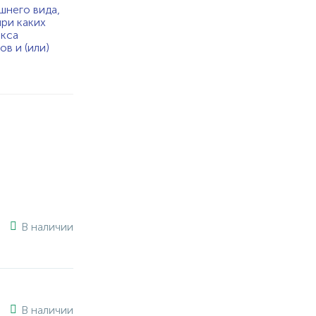
шнего вида,
при каких
екса
в и (или)
В наличии
В наличии