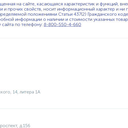
щенная на сайте, касающаяся характеристик и функций, вне
ти и прочих свойств, носит информационный характер и ни 
пределяемой положениями Статьи 437(2) Гражданского код
обной информации о наличии и стоимости указанных товаро
у сайта по телефону:
8-800-550-4-660
кого, 14, литера 1А
роспект, д.156