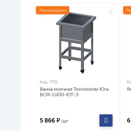
Рекомендуем
Р
Код:
7735
Ко
Ванна моечная Технологии Юга
В
ВСМ-1/430-ЮТ-Э
5 866 ₽
6
/шт