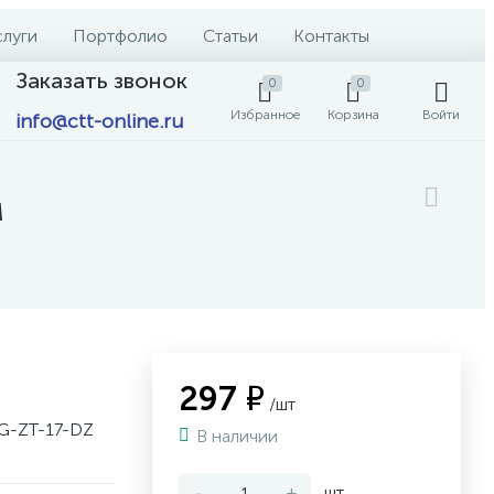
слуги
Портфолио
Статьи
Контакты
Заказать звонок
0
0
Избранное
Корзина
Войти
info@ctt-online.ru
м
297 ₽
/шт
LG-ZT-17-DZ
В наличии
-
+
шт