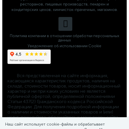
ресторанов, пищевых производств, пекарен и
кондитерских цехов, химчисток-прачечных, магазинов.
Политика компании в отношении обработки персональных
данных
Уведомление об использовании Cookie
	Вся представленная на сайте информация, 
касающаяся характеристик продуктов, наличия на 
складе, стоимости товаров, носит информационный 
характер и ни при каких условиях не является 
публичной офертой, определяемой положениями 
Статьи 437(2) Гражданского кодекса Российской 
Федерации. Для получения подробной информации 
о наличии и стоимости указанных товаров и (или) 
услуг, пожалуйста, обращайтесь к менеджеру сайта 
по телефону 
Наш сайт использует cookie-файлы и обрабатывает
8-800-550-4-660