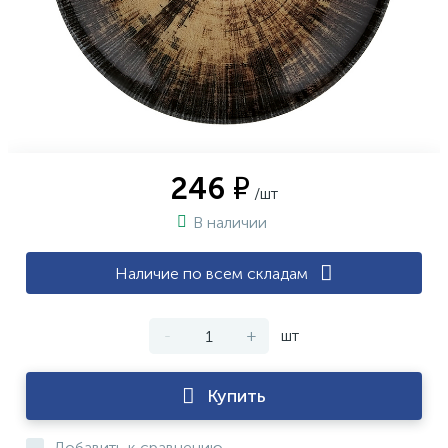
246 ₽
/шт
В наличии
Наличие по всем складам
-
+
шт
Купить
Добавить к сравнению