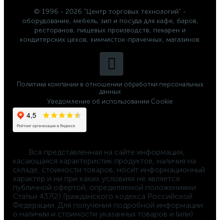
© 1996 - 2026 "Центр торговых технологий" -
оборудование, мебель, зип и посуда для кафе, баров,
ресторанов, пищевых производств, пекарен и
кондитерских цехов, химчисток-прачечных, магазинов.
Политика компании в отношении обработки персональных
данных
Уведомление об использовании Cookie
	Вся представленная на сайте информация, 
касающаяся характеристик продуктов, наличия на 
складе, стоимости товаров, носит информационный 
характер и ни при каких условиях не является 
публичной офертой, определяемой положениями 
Статьи 437(2) Гражданского кодекса Российской 
Федерации. Для получения подробной информации 
о наличии и стоимости указанных товаров и (или) 