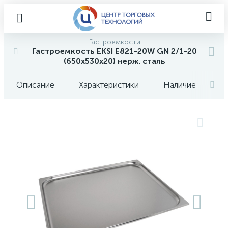
Гастроемкости
Гастроемкость EKSI E821-20W GN 2/1-20
(650х530х20) нерж. сталь
Описание
Характеристики
Наличие
О