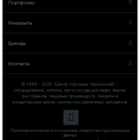
Портфолио
Реквизиты
Бренды
Контакты
© 1996 - 2026 "Центр торговых технологий" -
оборудование, мебель, зип и посуда для кафе, баров,
ресторанов, пищевых производств, пекарен и
кондитерских цехов, химчисток-прачечных, магазинов.
Политика компании в отношении обработки персональных
данных