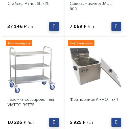
Слайсер Airhot SL 220
Соковыжималка JAU J-
800
27 146 ₽
7 069 ₽
/шт
/шт
Рекомендуем
Рекомендуем
Тележка сервировочная
Фритюрница AIRHOT EF4
VIATTO RST3B
10 226 ₽
5 925 ₽
/шт
/шт