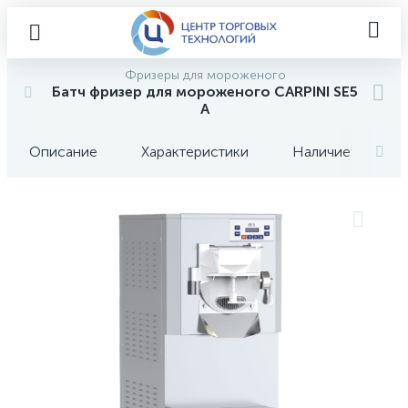
Фризеры для мороженого
Батч фризер для мороженого CARPINI SE5
A
Описание
Характеристики
Наличие
О