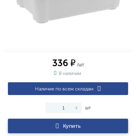
336 ₽
/шт
В наличии
Наличие по всем складам
-
+
шт
Купить