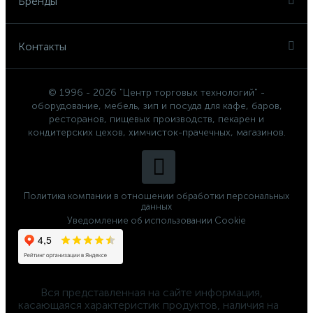
Бренды
Контакты
© 1996 - 2026 "Центр торговых технологий" -
оборудование, мебель, зип и посуда для кафе, баров,
ресторанов, пищевых производств, пекарен и
кондитерских цехов, химчисток-прачечных, магазинов.
Политика компании в отношении обработки персональных
данных
Уведомление об использовании Cookie
	Вся представленная на сайте информация, 
касающаяся характеристик продуктов, наличия на 