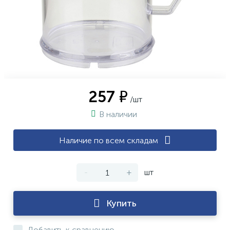
257 ₽
/шт
В наличии
Наличие по всем складам
-
+
шт
Купить
Добавить к сравнению