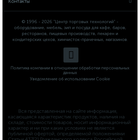
Контакты
© 1996 - 2026 "Центр торговых технологий" -
оборудование, мебель, зип и посуда для кафе, баров,
ресторанов, пищевых производств, пекарен и
кондитерских цехов, химчисток-прачечных, магазинов.
Политика компании в отношении обработки персональных
данных
Уведомление об использовании Cookie
	Вся представленная на сайте информация, 
касающаяся характеристик продуктов, наличия на 
складе, стоимости товаров, носит информационный 
характер и ни при каких условиях не является 
публичной офертой, определяемой положениями 
Статьи 437(2) Гражданского кодекса Российской 