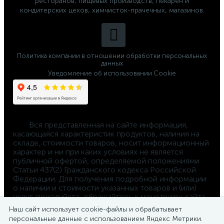
ресторанов, пищевых производств, пекарен и
кондитерских цехов, химчисток-прачечных, магазинов.
Политика компании в отношении обработки персональных
данных
Уведомление об использовании Cookie
	Вся представленная на сайте информация, 
касающаяся характеристик продуктов, наличия на 
складе, стоимости товаров, носит информационный 
характер и ни при каких условиях не является 
публичной офертой, определяемой положениями 
Статьи 437(2) Гражданского кодекса Российской 
Федерации. Для получения подробной информации 
о наличии и стоимости указанных товаров и (или) 
услуг, пожалуйста, обращайтесь к менеджеру сайта 
по телефону 
Наш сайт использует cookie-файлы и обрабатывает
8-800-550-4-660
персональные данные с использованием Яндекс Метрики.