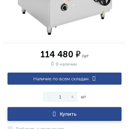
114 480 ₽
/шт
В наличии
Наличие по всем складам
-
+
шт
Купить
Добавить к сравнению