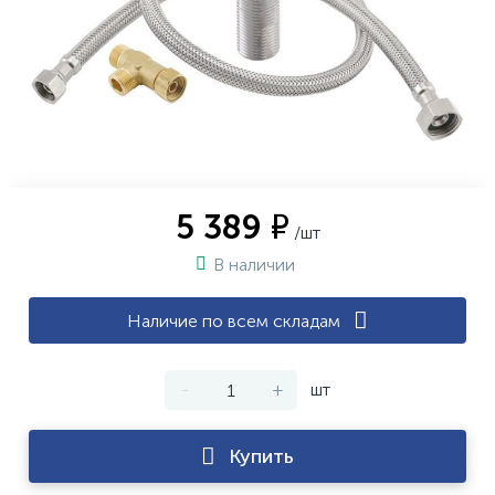
5 389 ₽
/шт
В наличии
Наличие по всем складам
-
+
шт
Купить