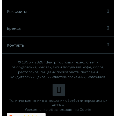
Реквизиты
Бренды
Контакты
© 1996 - 2026 "Центр торговых технологий" -
оборудование, мебель, зип и посуда для кафе, баров,
ресторанов, пищевых производств, пекарен и
кондитерских цехов, химчисток-прачечных, магазинов.
Политика компании в отношении обработки персональных
данных
Уведомление об использовании Cookie