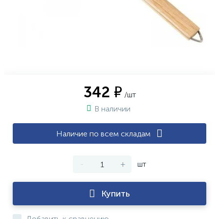
342 ₽
/шт
В наличии
Наличие по всем складам
-
+
шт
Купить
Добавить к сравнению