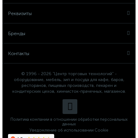
Реквизиты
Бренды
Контакты
© 1996 - 2026 "Центр торговых технологий" -
оборудование, мебель, зип и посуда для кафе, баров,
ресторанов, пищевых производств, пекарен и
кондитерских цехов, химчисток-прачечных, магазинов.
Политика компании в отношении обработки персональных
данных
Уведомление об использовании Cookie