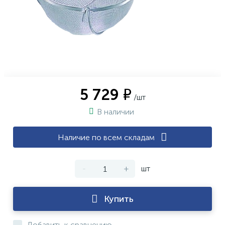
5 729 ₽
/шт
В наличии
Наличие по всем складам
-
+
шт
Купить
Добавить к сравнению