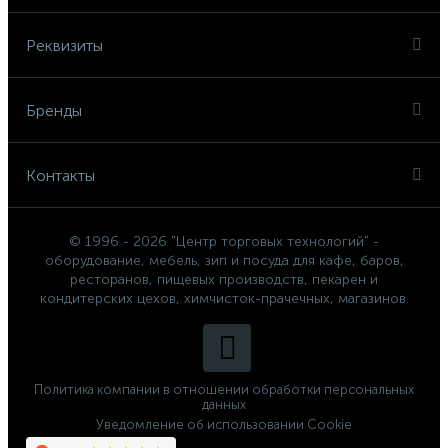
Реквизиты
Бренды
Контакты
© 1996 - 2026 "Центр торговых технологий" -
оборудование, мебель, зип и посуда для кафе, баров,
ресторанов, пищевых производств, пекарен и
кондитерских цехов, химчисток-прачечных, магазинов.
Политика компании в отношении обработки персональных
данных
Уведомление об использовании Cookie