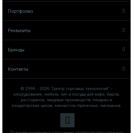
Портфолио
Реквизиты
Бренды
Контакты
© 1996 - 2026 "Центр торговых технологий" -
оборудование, мебель, зип и посуда для кафе, баров,
ресторанов, пищевых производств, пекарен и
кондитерских цехов, химчисток-прачечных, магазинов.
Политика компании в отношении обработки персональных