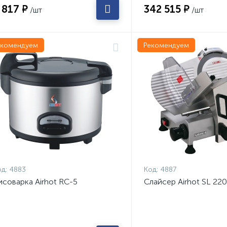
 817 ₽
342 515 ₽
/шт
/шт
екомендуем
Рекомендуем
д:
4883
Код:
4887
исоварка Airhot RC-5
Слайсер Airhot SL 220