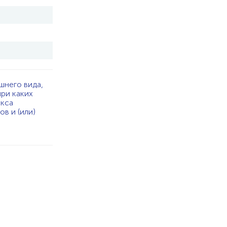
шнего вида,
при каких
екса
в и (или)