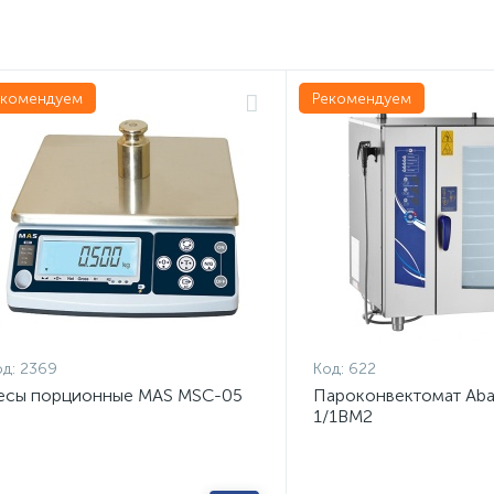
екомендуем
Рекомендуем
д:
2369
Код:
622
есы порционные MAS MSC-05
Пароконвектомат Aba
1/1ВМ2