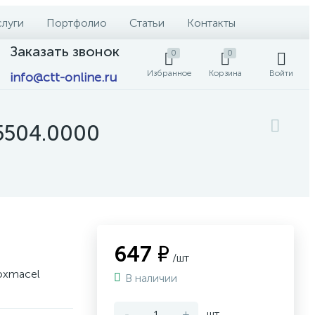
слуги
Портфолио
Статьи
Контакты
Заказать звонок
0
0
Избранное
Корзина
Войти
info@ctt-online.ru
.5504.0000
647 ₽
/шт
noxmacel
В наличии
-
+
шт