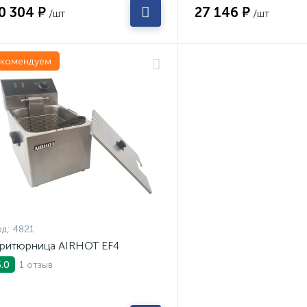
0 304 ₽
27 146 ₽
/шт
/шт
екомендуем
д:
4821
ритюрница AIRHOT EF4
1 отзыв
5.0