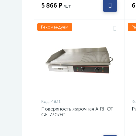
5 866 ₽
6
/шт
Рекомендуем
Р
Код:
4831
Ко
Поверхность жарочная AIRHOT
Р
GE-730/FG